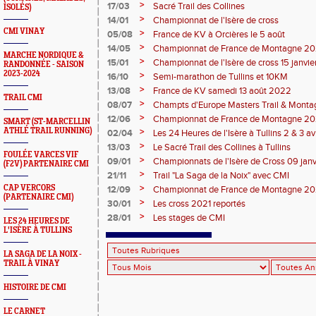
>
17/03
Sacré Trail des Collines
ISOLÉS)
>
14/01
Championnat de l'Isère de cross
CMI VINAY
>
05/08
France de KV à Orcières le 5 août
>
14/05
Championnat de France de Montagne 2
MARCHE NORDIQUE &
>
15/01
Championnat de l'Isère de cross 15 janvie
RANDONNÉE - SAISON
St-Hubert
2023-2024
>
16/10
Semi-marathon de Tullins et 10KM
>
13/08
France de KV samedi 13 août 2022
TRAIL CMI
>
08/07
Champts d'Europe Masters Trail & Montag
>
12/06
Championnat de France de Montagne 2
SMART (ST-MARCELLIN
ATHLÉ TRAIL RUNNING)
>
02/04
Les 24 Heures de l'Isère à Tullins 2 & 3 a
>
13/03
Le Sacré Trail des Collines à Tullins
FOULÉE VARCES VIF
>
09/01
Championnats de l'Isère de Cross 09 jan
(F2V) PARTENAIRE CMI
>
21/11
Trail "La Saga de la Noix" avec CMI
>
CAP VERCORS
12/09
Championnat de France de Montagne 20
(PARTENAIRE CMI)
>
30/01
Les cross 2021 reportés
>
28/01
Les stages de CMI
LES 24 HEURES DE
L'ISÈRE À TULLINS
LA SAGA DE LA NOIX -
TRAIL À VINAY
HISTOIRE DE CMI
LE CARNET