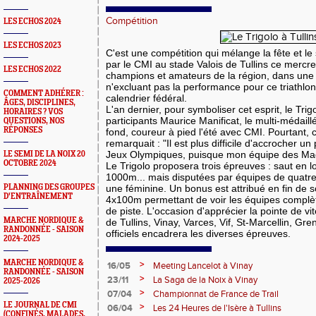
Compétition
LES ECHOS 2024
LES ECHOS 2023
C'est une compétition qui mélange la fête et le 
par le CMI au stade Valois de Tullins ce mercre
LES ECHOS 2022
champions et amateurs de la région, dans une
n'excluant pas la performance pour ce triathlon 
COMMENT ADHÉRER :
calendrier fédéral.
ÂGES, DISCIPLINES,
L'an dernier, pour symboliser cet esprit, le Trig
HORAIRES ? VOS
participants Maurice Manificat, le multi-médail
QUESTIONS, NOS
RÉPONSES
fond, coureur à pied l'été avec CMI. Pourtant
remarquait : "Il est plus difficile d'accrocher u
Jeux Olympiques, puisque mon équipe des Mag
LE SEMI DE LA NOIX 20
OCTOBRE 2024
Le Trigolo proposera trois épreuves : saut en l
1000m... mais disputées par équipes de quatre
PLANNING DES GROUPES
une féminine. Un bonus est attribué en fin de so
D'ENTRAÎNEMENT
4x100m permettant de voir les équipes complète
de piste. L'occasion d'apprécier la pointe de v
MARCHE NORDIQUE &
de Tullins, Vinay, Varces, Vif, St-Marcellin, Gren
RANDONNÉE - SAISON
officiels encadrera les diverses épreuves.
2024-2025
MARCHE NORDIQUE &
>
16/05
Meeting Lancelot à Vinay
RANDONNÉE - SAISON
>
23/11
La Saga de la Noix à Vinay
2025-2026
>
07/04
Championnat de France de Trail
LE JOURNAL DE CMI
>
06/04
Les 24 Heures de l'Isère à Tullins
(CONFINÉS, MALADES,