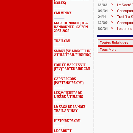
ISOLÉS)
>
13/03
Le Sacré T
>
09/01
Championn
CMI VINAY
>
21/11
Trail "La
>
12/09
Champion
MARCHE NORDIQUE &
RANDONNÉE - SAISON
>
30/01
Les cross
2023-2024
TRAIL CMI
SMART (ST-MARCELLIN
ATHLÉ TRAIL RUNNING)
FOULÉE VARCES VIF
(F2V) PARTENAIRE CMI
CAP VERCORS
(PARTENAIRE CMI)
LES 24 HEURES DE
L'ISÈRE À TULLINS
LA SAGA DE LA NOIX -
TRAIL À VINAY
HISTOIRE DE CMI
LE CARNET