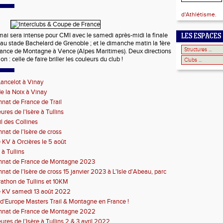
d'Athlétisme.
ai sera intense pour CMI avec le samedi après-midi la finale
LES ESPACES
é au stade Bachelard de Grenoble ; et le dimanche matin la 1ère
ance de Montagne à Vence (Alpes Maritimes). Deux directions
: celle de faire briller les couleurs du club !
ancelot à Vinay
e la Noix à Vinay
at de France de Trail
res de l'Isère à Tullins
il des Collines
at de l'Isère de cross
 KV à Orcières le 5 août
 à Tullins
nat de France de Montagne 2023
at de l'Isère de cross 15 janvier 2023 à L'Isle d'Abeau, parc
thon de Tullins et 10KM
e KV samedi 13 août 2022
'Europe Masters Trail & Montagne en France !
nat de France de Montagne 2022
res de l'Isère à Tullins 2 & 3 avril 2022