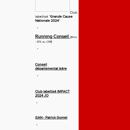
Club
labellisé "
Grande Cause
Nationale 2024
"
Running Conseil
(Brice
)
: 10% au CMI
Conseil
départemental Isère
Club labellisé IMPACT
2024 JO
GAN - Patrick Gomet