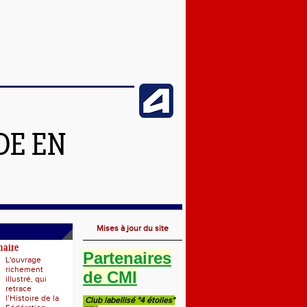
DE EN
Mises à jour du site
naire
Partenaires
L'ouvrage
richement
de CMI
illustré, qui
retrace
l’Histoire de la
Club labellisé "4 étoiles"