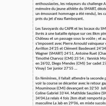
enthousiastes, les relayeurs du challenge 
mémoire du jeune athlète du SMART, décédé
un émouvant hommage a été rendu), les ca
près du jet d'eau flamboyant.
Les Savoyards du CAPR et les locaux du SM
livrés à une bataille épique sur ces 8km p
Château et un passage sous la voûte ; et au
s'imposent avec Pierre Arnould vainqueur 
Avrillon 24'25 et Clément Basdevant 24'34
Wagner (SMART) 24'51, Antoine Ruet (Cha
Timothé Charvoz (CMI) 25'54 ; Yannick Mo
en 26'02, Diego Mendes (CMI) 1er cadet 27
Vinay) 1er junior 27'55 ...
En féminines, il fallait attendre la seconde
voir la course se décanter avec le retour g
Mouminoux (CMI) devançant en 32'50
Jul
Coline Gabriel 33'44. Mathilde Sauzière (
34'04.Le relais 4 fois 2km était remporté p
masculine La Jab en 29'06, en mixte succès