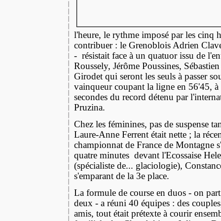
l'heure, le rythme imposé par les cinq 
contribuer : le Grenoblois Adrien Clav
-
résistait face à un quatuor issu de l'
Roussely, Jérôme Poussines, Sébastien
Girodet qui seront les seuls à passer sou
vainqueur coupant la ligne en 56'45, à
secondes du record détenu par l'internat
Pruzina.
Ch
ez les féminines, pas de suspense ta
Laure-Anne Ferrent était nette ; la réce
championnat de France de Montagne s'
quatre minutes
devant l'Ecossaise He
(spécialiste de... glaciologie), Consta
s'emparant de la 3e place.
La formule de course en duos - on part 
deux - a réuni 40 équipes : des couples,
amis, tout était prétexte à courir ensemb