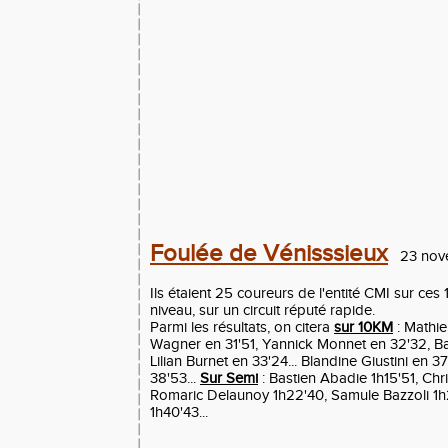
Foulée de Vénisssieux
23 nov
Ils étaient 25 coureurs de l'entité CMI sur ce
niveau, sur un circuit réputé rapide.
Parmi les résultats, on citera
sur 10KM
: Mathie
Wagner en 31'51, Yannick Monnet en 32'32, Ba
Lilian Burnet en 33'24... Blandine Giustini en 
38'53...
Sur Semi
: Bastien Abadie 1h15'51, Chr
Romaric Delaunoy 1h22'40, Samule Bazzoli 1h
1h40'43...