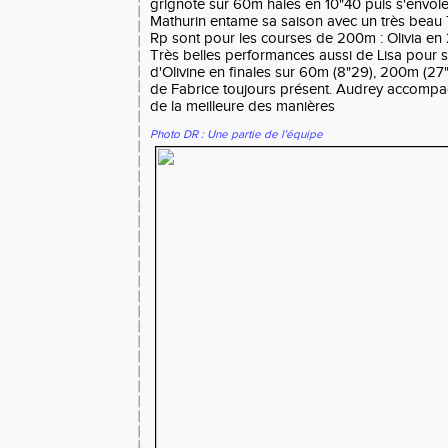
grignote sur 60m haies en 10"40 puis s'envole
Mathurin entame sa saison avec un très beau 
Rp sont pour les courses de 200m : Olivia en
Très belles performances aussi de Lisa pour 
d'Olivine en finales sur 60m (8"29), 200m (27"
de Fabrice toujours présent. Audrey accompag
de la meilleure des manières
Photo DR : Une partie de l'équipe