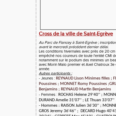
Cross de la ville de Saint-Egrève
2
Au Parc de Fiancey à Saint-Egrève ; inscription
avant le mercredi précédent dernier délai.
Les conditions hivernales avec près de 20 cm
empêché nos coureurs de toute l'entité CMI de
notamment sur le podium des minimes un be
avec Morin Malo premier et Axel Chatroux 3e 
année.
Autres participants :
- Jeunes :
REYNAUD Lison Minimes filles ; 
Poussines ; MONNET Romy Poussines ;
GRU
Benjamins ; REYNAUD Martin Benjamins
- Femmes :
ROCHAS Helene 29'40'' ; MONNE
DURAND Amelie 31'07'' ; LE Thuan 33'07'
- Hommes :
RAISON Julien 36'30'' ; MONN
GROS Jeremy 36'46'' ; DECARD Hugo 40'41