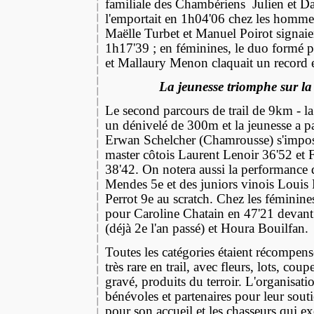
familiale des Chambériens
Julien et D
l'emportait en 1h04'06 chez les homme
Maëlle Turbet et Manuel Poirot signai
1h17'39 ; en féminines, le duo formé 
et Mallaury Menon claquait un record 
La jeunesse triomphe sur la 
Le second parcours de trail de 9km - la
un dénivelé de 300m et la jeunesse a pa
Erwan Schelcher (Chamrousse) s'impos
master côtois Laurent Lenoir 36'52 e
38'42. On notera aussi la performance
Mendes 5e et des juniors vinois Louis 
Perrot 9e au scratch. Chez les féminine
pour Caroline Chatain en 47'21 devant 
(déjà 2e l'an passé) et Houra Bouilfan.
Toutes les catégories étaient récompens
très rare en trail, avec fleurs, lots, cou
gravé, produits du terroir. L'organisati
bénévoles et partenaires pour leur sout
pour son accueil et les chasseurs qui e