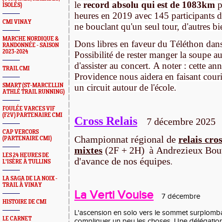
le
record absolu qui est de 1083km
p
ISOLÉS)
heures en 2019 avec 145 participants de
CMI VINAY
ne bouclant qu'un seul tour, d'autres b
MARCHE NORDIQUE &
Dons libres en faveur du Téléthon dan
RANDONNÉE - SAISON
2023-2024
Possibilité de rester manger la soupe au
d'assister au concert.
A noter : cette ann
TRAIL CMI
Providence nous aidera en faisant courir
SMART (ST-MARCELLIN
un circuit autour de l'école.
ATHLÉ TRAIL RUNNING)
FOULÉE VARCES VIF
(F2V) PARTENAIRE CMI
Cross Relais
7 décembre 2025
CAP VERCORS
Championnat régional de
relais cro
(PARTENAIRE CMI)
mixtes
(2F + 2H)
à
Andrezieux Bo
LES 24 HEURES DE
d'avance de nos équipes
.
L'ISÈRE À TULLINS
LA SAGA DE LA NOIX -
TRAIL À VINAY
La Verti Vouise
7 décembre
HISTOIRE DE CMI
L'ascension en solo vers le sommet surplomba
LE CARNET
compliquer un peu les choses. Une délégation 