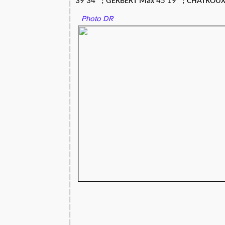
39'34'' ;
GERBERT Max 45'19'' ; CHATROUX 
Photo DR