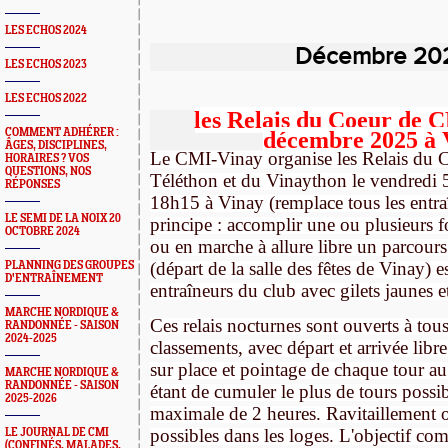
LES ECHOS 2024
Décembre 20
LES ECHOS 2023
LES ECHOS 2022
les Relais du Coeur de C
COMMENT ADHÉRER :
décembre 2025 à 
ÂGES, DISCIPLINES,
Le CMI-Vinay organise les Relais du 
HORAIRES ? VOS
QUESTIONS, NOS
Téléthon et du Vinaython l
e vendredi 
RÉPONSES
18h15 à Vinay (remplace tous les entr
LE SEMI DE LA NOIX 20
principe : accomplir une ou plusieurs f
OCTOBRE 2024
ou en marche à allure libre un parcour
(départ de la salle des fêtes de Vinay) e
PLANNING DES GROUPES
D'ENTRAÎNEMENT
entraîneurs du club avec gilets jaunes et
MARCHE NORDIQUE &
Ces relais nocturnes sont ouverts à tou
RANDONNÉE - SAISON
2024-2025
classements, avec départ et arrivée libre
sur place et pointage de chaque tour a
MARCHE NORDIQUE &
RANDONNÉE - SAISON
étant de cumuler le plus de tours possi
2025-2026
maximale de 2 heures. Ravitaillement of
possibles dans les loges.
L'objectif com
LE JOURNAL DE CMI
(CONFINÉS, MALADES,